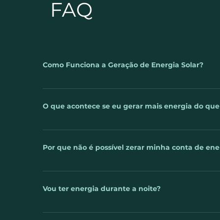
FAQ
Como Funciona a Geração de Energia Solar?
A luz do sol é captada pelos painéis fotovoltaicos. 
telhado ou no solo e então, conectados ao inversor.
O que acontece se eu gerar mais energia do qu
sua rede elétrica, assim você poderá usa-lá desde a
energia for consumida, o excedente é lançado na red
Uma das perguntas mais frequentes sobre a energia 
empresa ou casa que utiliza o sistema de energia 
Por que não é possível zerar minha conta de ene
mês, essa energia que sobrar é perdida? A respost
em forma de créditos energéticos, para que você 
Você já sabe que um sistema de geração de energia
noite ou em períodos muito nublados. Mais uma va
Mas será que é possível zerar completamente a cont
Vou ter energia durante a noite?
supra seu consumo, até mesmo gere crédito junto à 
energia. Essas taxas são chamadas de “Custo de D
A energia solar gerada é utilizada na hora em que é