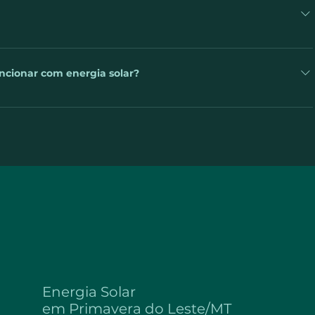
houver excedente de energia gerada pela luz solar, a mesma é
pendentemente do período do dia. 😉
a elétrica, pois depende do consumo da eletricidade de cada um,
. É importante destacar que caso, após a instalação do seu
ncionar com energia solar?
em relação ao consumo antes da instalação, pode acontecer de
atura de energia.
te por meio do sistema de geração de energia solar, sem
sso acontece por causa do inversor de tensão. Sua função é
os painéis solares, em corrente alternada, estando pronta para
r-condicionado, micro-ondas, chuveiro elétrico, etc.
Energia Solar
em
Primavera do Leste/MT