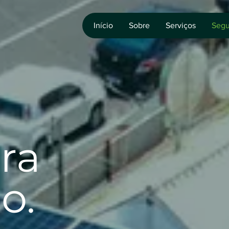
Início
Sobre
Serviços
Segu
ra
o.