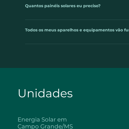
devido à ausência do sol. No entanto, sempre que 
Quantos painéis solares eu preciso?
armazenada, gerando descontos na sua conta inde
O cálculo é feito com base na sua fatura de energi
do local da instalação ou da orientação dos painéis
Todos os meus aparelhos e equipamentos vão fu
sistema solar, o seu consumo de energia aumentar 
não haver economia ou haver economia parcial na f
Sim. Qualquer eletroeletrônico funciona normalmen
necessidade de troca ou adaptação dos aparelhos. I
justamente inverter a corrente contínua, gerada pel
alimentar qualquer aparelho: geladeira, televisão, a
Unidades
Energia Solar em
Campo Grande/MS