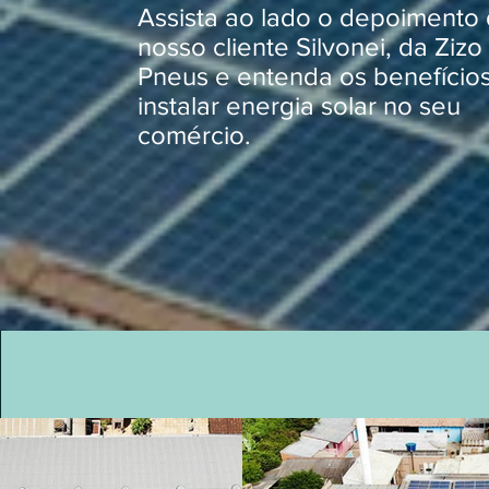
Assista ao lado o depoimento
nosso cliente Silvonei, da Zizo
Pneus e entenda os benefício
instalar energia solar no seu
comércio.