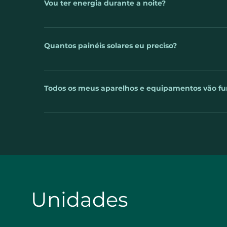
Vou ter energia durante a noite?
supra seu consumo, até mesmo gere crédito junto à 
energia. Essas taxas são chamadas de “Custo de D
A energia solar gerada é utilizada na hora em que é
devido à ausência do sol. No entanto, sempre que 
Quantos painéis solares eu preciso?
armazenada, gerando descontos na sua conta inde
O cálculo é feito com base na sua fatura de energi
do local da instalação ou da orientação dos painéis
Todos os meus aparelhos e equipamentos vão fu
sistema solar, o seu consumo de energia aumentar 
não haver economia ou haver economia parcial na f
Sim. Qualquer eletroeletrônico funciona normalmen
necessidade de troca ou adaptação dos aparelhos. I
justamente inverter a corrente contínua, gerada pel
alimentar qualquer aparelho: geladeira, televisão, a
Unidades