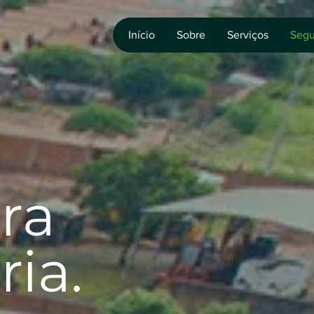
Início
Sobre
Serviços
Segu
ra
ria.