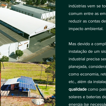
indústrias vem se t
comum entre as em
reduzir as contas de
impacto ambiental.
Mas devido a compl
instalação de um sis
industrial precisa 
planejada, consider
como economia, ret
etc., além da instal
qualidade
como painé
solares e baterias
energia (se necessár