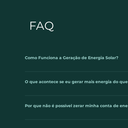
FAQ
Como Funciona a Geração de Energia Solar?
A luz do sol é captada pelos painéis fotovoltaicos. 
telhado ou no solo e então, conectados ao inversor.
O que acontece se eu gerar mais energia do qu
sua rede elétrica, assim você poderá usa-lá desde a
energia for consumida, o excedente é lançado na red
Uma das perguntas mais frequentes sobre a energia 
empresa ou casa que utiliza o sistema de energia 
Por que não é possível zerar minha conta de ene
mês, essa energia que sobrar é perdida? A respost
em forma de créditos energéticos, para que você 
Você já sabe que um sistema de geração de energia
noite ou em períodos muito nublados. Mais uma va
Mas será que é possível zerar completamente a cont