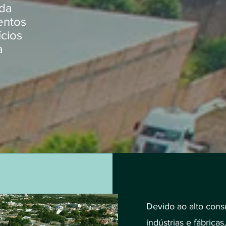
 da
mentos
cios
a
Devido ao alto con
indústrias e fábricas