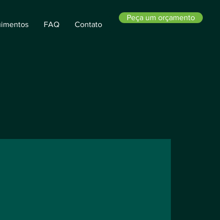
Peça um orçamento
imentos
FAQ
Contato