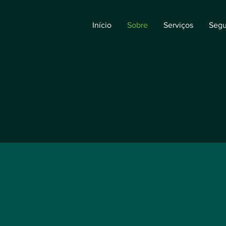
Início
Sobre
Serviços
Segu
listas,