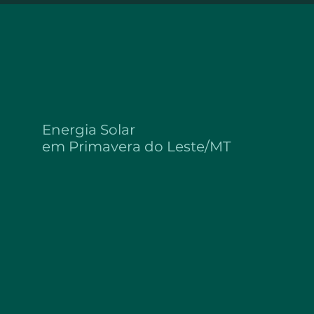
Energia Solar
em
Primavera do Leste/MT