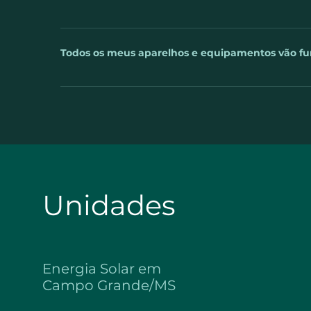
armazenada, gerando descontos na sua conta inde
O cálculo é feito com base na sua fatura de energi
do local da instalação ou da orientação dos painéis
Todos os meus aparelhos e equipamentos vão fu
sistema solar, o seu consumo de energia aumentar 
não haver economia ou haver economia parcial na f
Sim. Qualquer eletroeletrônico funciona normalmen
necessidade de troca ou adaptação dos aparelhos. I
justamente inverter a corrente contínua, gerada pel
alimentar qualquer aparelho: geladeira, televisão, a
Unidades
Energia Solar em
Campo Grande/MS