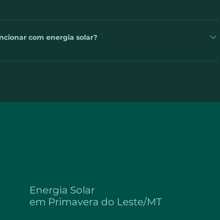
pendentemente do período do dia. 😉
a elétrica, pois depende do consumo da eletricidade de cada um,
. É importante destacar que caso, após a instalação do seu
ncionar com energia solar?
em relação ao consumo antes da instalação, pode acontecer de
atura de energia.
te por meio do sistema de geração de energia solar, sem
sso acontece por causa do inversor de tensão. Sua função é
os painéis solares, em corrente alternada, estando pronta para
r-condicionado, micro-ondas, chuveiro elétrico, etc.
Energia Solar
em
Primavera do Leste/MT