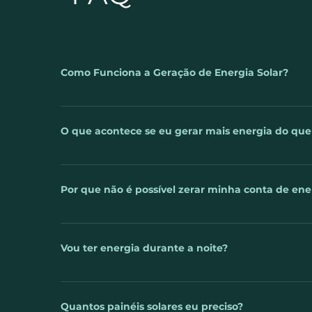
Como Funciona a Geração de Energia Solar?
A luz do sol é captada pelos painéis fotovoltaicos. 
telhado ou no solo e então, conectados ao inversor.
O que acontece se eu gerar mais energia do qu
sua rede elétrica, assim você poderá usa-lá desde a
energia for consumida, o excedente é lançado na red
Uma das perguntas mais frequentes sobre a energia 
empresa ou casa que utiliza o sistema de energia 
Por que não é possível zerar minha conta de ene
mês, essa energia que sobrar é perdida? A respost
em forma de créditos energéticos, para que você 
Você já sabe que um sistema de geração de energia
noite ou em períodos muito nublados. Mais uma va
Mas será que é possível zerar completamente a cont
Vou ter energia durante a noite?
supra seu consumo, até mesmo gere crédito junto à 
energia. Essas taxas são chamadas de “Custo de D
A energia solar gerada é utilizada na hora em que é
devido à ausência do sol. No entanto, sempre que 
Quantos painéis solares eu preciso?