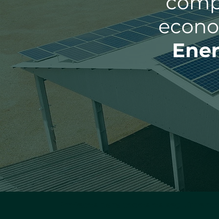
comp
econo
Ener
Projetos para todos os seguiment