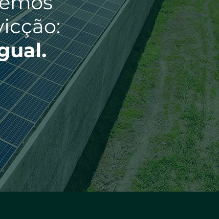
vemos
icção:
gual.