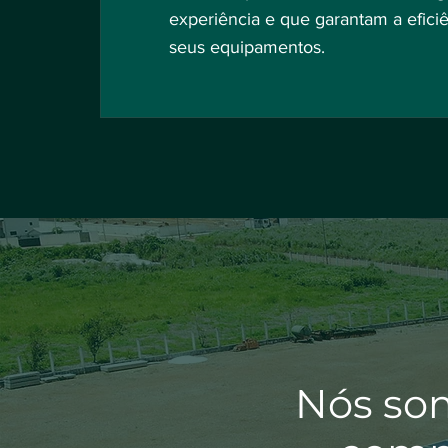
experiência e que garantam a efici
seus equipamentos.
Nós som