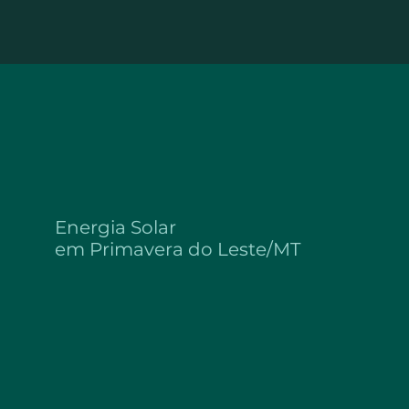
sso acontece por causa do inversor de tensão. Sua função é
os painéis solares, em corrente alternada, estando pronta para
r-condicionado, micro-ondas, chuveiro elétrico, etc.
Energia Solar
em
Primavera do Leste/MT