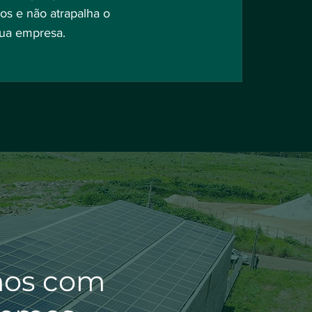
os e não atrapalha o
ua empresa.
imos com