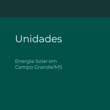
necessidade de troca ou adaptação dos aparelhos. I
justamente inverter a corrente contínua, gerada pel
alimentar qualquer aparelho: geladeira, televisão, a
Unidades
Energia Solar em
Campo Grande/MS