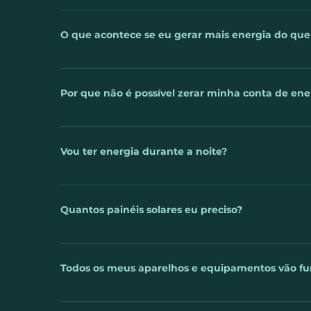
A luz do sol é captada pelos painéis fotovoltaicos. 
telhado ou no solo e então, conectados ao inversor.
O que acontece se eu gerar mais energia do qu
sua rede elétrica, assim você poderá usa-lá desde a
energia for consumida, o excedente é lançado na red
Uma das perguntas mais frequentes sobre a energia 
empresa ou casa que utiliza o sistema de energia 
Por que não é possível zerar minha conta de ene
mês, essa energia que sobrar é perdida? A respost
em forma de créditos energéticos, para que você 
Você já sabe que um sistema de geração de energia
noite ou em períodos muito nublados. Mais uma va
Mas será que é possível zerar completamente a cont
Vou ter energia durante a noite?
supra seu consumo, até mesmo gere crédito junto à 
energia. Essas taxas são chamadas de “Custo de D
A energia solar gerada é utilizada na hora em que é
devido à ausência do sol. No entanto, sempre que 
Quantos painéis solares eu preciso?
armazenada, gerando descontos na sua conta inde
O cálculo é feito com base na sua fatura de energi
do local da instalação ou da orientação dos painéis
Todos os meus aparelhos e equipamentos vão fu
sistema solar, o seu consumo de energia aumentar 
não haver economia ou haver economia parcial na f
Sim. Qualquer eletroeletrônico funciona normalmen