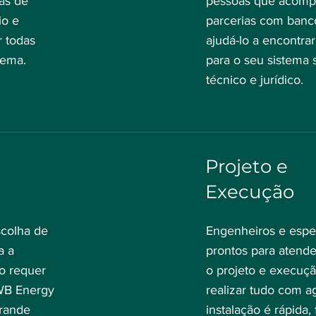
as de
pessoas que acomp
io e
parcerias com banc
r todas
ajudá-lo a encontra
tema.
para o seu sistema 
técnico e jurídico.
Projeto e
Execução
scolha de
Engenheiros e espe
a a
prontos para atend
co requer
o projeto e execuçã
 WB Energy
realizar tudo com ag
rande
instalação é rápida, 