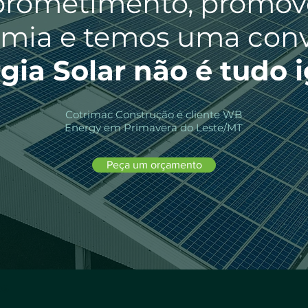
rometimento, promo
mia e temos uma conv
gia Solar não é tudo i
Cotrimac Construção é cliente WB
Energy em Primavera do Leste/MT
Peça um orçamento
os