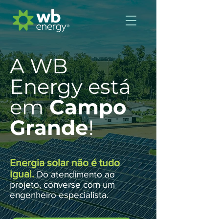
A WB
Energy está
em
Campo
Grande
!
Energia solar não é tudo
igual.
Do atendimento ao
projeto, converse com um
engenheiro especialista.