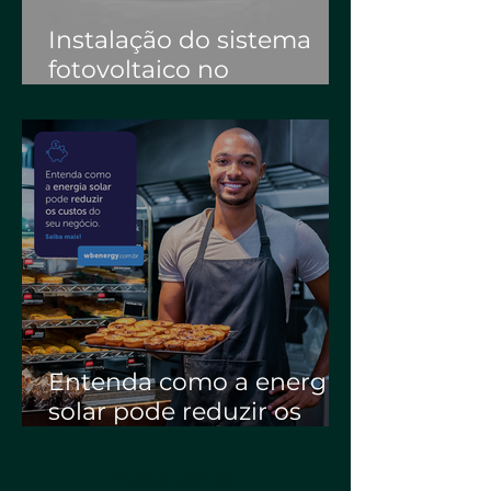
Instalação do sistema
fotovoltaico no
Supermercado
Guanabara Central | WB
Energia Solar
Entenda como a energia
solar pode reduzir os
custos do seu negócio |
WB Energia Solar
Nossos clientes