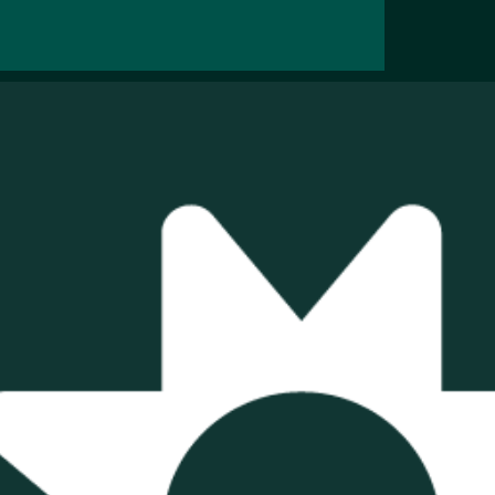
 a energia
duzir os
 negócio |
olar