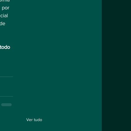
 por 
ial 
de 
todo 
Ver tudo