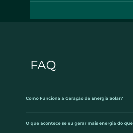
4 COISAS QUE A ENERGIA
SOLAR NÃO FAZ | WB
Energia Solar
FAQ
Como Funciona a Geração de Energia Solar?
A luz do sol é captada pelos painéis fotovoltaicos. 
telhado ou no solo e então, conectados ao inversor.
O que acontece se eu gerar mais energia do qu
sua rede elétrica, assim você poderá usa-lá desde a