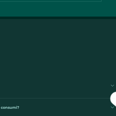
Instalação do sistema
Entenda como
fotovoltaico no
solar pode re
Supermercado Guanabara
custos do seu
Central | WB Energia Solar
WB Energia S
Para que isso ocorra, os painéis são instalados sobre o seu
 No inversor a luz do sol é convertida em energia para uso na
e consumi?
 sua cafeteira até uma grande máquina industrial. Se nem toda a