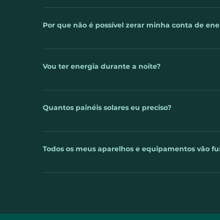
energia for consumida, o excedente é lançado na red
Uma das perguntas mais frequentes sobre a energia 
empresa ou casa que utiliza o sistema de energia 
Por que não é possível zerar minha conta de ene
mês, essa energia que sobrar é perdida? A respost
em forma de créditos energéticos, para que você 
Você já sabe que um sistema de geração de energia
noite ou em períodos muito nublados. Mais uma va
Mas será que é possível zerar completamente a cont
Vou ter energia durante a noite?
supra seu consumo, até mesmo gere crédito junto à 
energia. Essas taxas são chamadas de “Custo de D
A energia solar gerada é utilizada na hora em que é
devido à ausência do sol. No entanto, sempre que 
Quantos painéis solares eu preciso?
armazenada, gerando descontos na sua conta inde
O cálculo é feito com base na sua fatura de energi
do local da instalação ou da orientação dos painéis
Todos os meus aparelhos e equipamentos vão fu
sistema solar, o seu consumo de energia aumentar 
não haver economia ou haver economia parcial na f
Sim. Qualquer eletroeletrônico funciona normalmen
necessidade de troca ou adaptação dos aparelhos. I
justamente inverter a corrente contínua, gerada pel
alimentar qualquer aparelho: geladeira, televisão, a