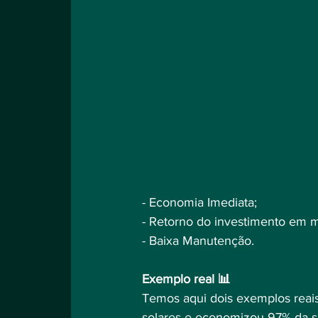
- Economia Imediata;⠀
- Retorno do investimento em m
- Baixa Manutenção.⠀
⠀
Exemplo real 📊⠀
Temos aqui dois exemplos reais 
solares e economizou 97% da s