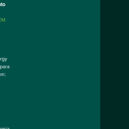
nto
EM 
rgy 
para 
com:⠀
omia 