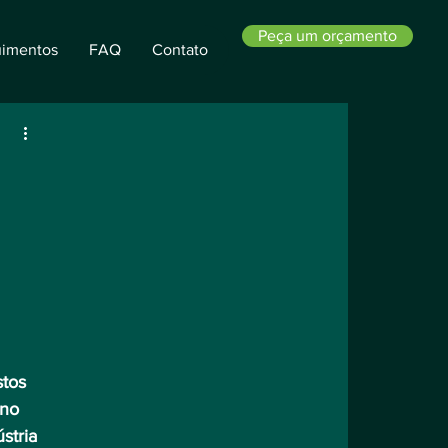
Peça um orçamento
imentos
FAQ
Contato
stos 
 no 
stria 