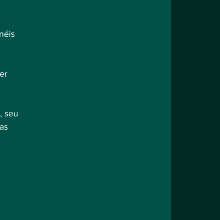
néis 
er 
, seu 
as 