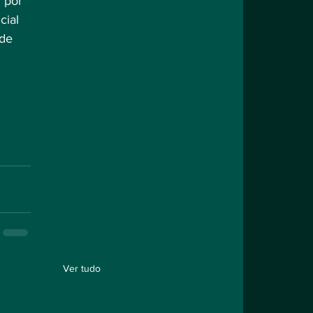
 por 
ial 
de 
Ver tudo