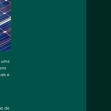
ens 
ais e 
ão de 