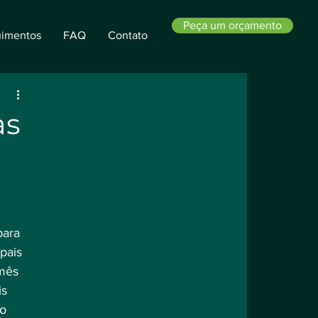
Peça um orçamento
imentos
FAQ
Contato
as
para 
pais 
 mês 
s 
o 