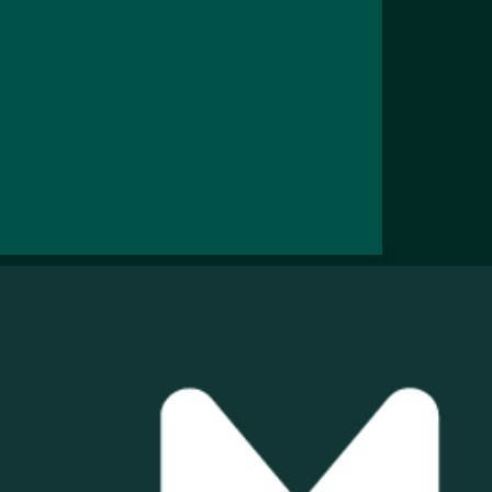
 a energia
duzir os
 negócio |
olar