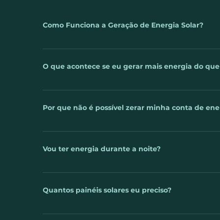
Como Funciona a Geração de Energia Solar?
A luz do sol é captada pelos painéis fotovoltaicos. 
telhado ou no solo e então, conectados ao inversor.
O que acontece se eu gerar mais energia do qu
sua rede elétrica, assim você poderá usa-lá desde a
energia for consumida, o excedente é lançado na red
Uma das perguntas mais frequentes sobre a energia 
empresa ou casa que utiliza o sistema de energia 
Por que não é possível zerar minha conta de ene
mês, essa energia que sobrar é perdida? A respost
em forma de créditos energéticos, para que você 
Você já sabe que um sistema de geração de energia
noite ou em períodos muito nublados. Mais uma va
Mas será que é possível zerar completamente a cont
Vou ter energia durante a noite?
supra seu consumo, até mesmo gere crédito junto à 
energia. Essas taxas são chamadas de “Custo de D
A energia solar gerada é utilizada na hora em que é
devido à ausência do sol. No entanto, sempre que 
Quantos painéis solares eu preciso?
armazenada, gerando descontos na sua conta inde
O cálculo é feito com base na sua fatura de energi