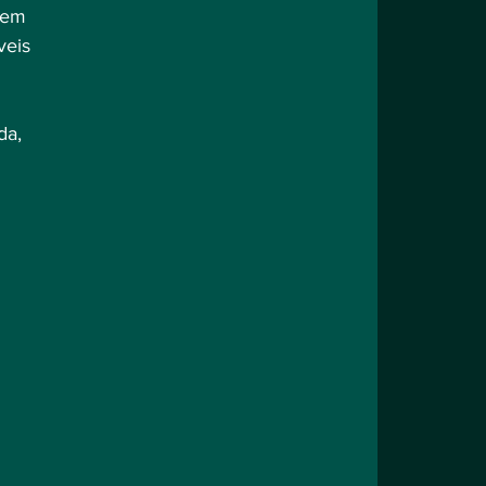
 em 
eis 
da, 
 