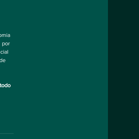
omia 
 por 
ial 
de 
todo 