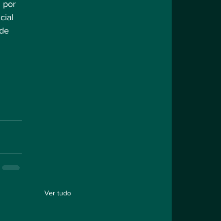
 por 
ial 
de 
Ver tudo