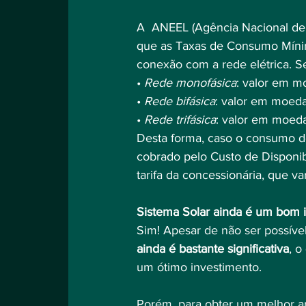
A  ANEEL (Agência Nacional de E
que as Taxas de Consumo Mínim
conexão com a rede elétrica. S
• 
Rede monofásica
: valor em m
• 
Rede bifásica
: valor em moed
• 
Rede trifásica
: valor em moed
Desta forma, caso o consumo de 
cobrado pelo Custo de Disponibi
tarifa da concessionária, que v
Sistema Solar ainda é um bom 
Sim! Apesar de não ser possíve
ainda é bastante significativa
, o
um ótimo investimento.
Porém, para obter um melhor a