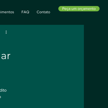
Peça um orçamento
imentos
FAQ
Contato
a
lar
ito 
o 