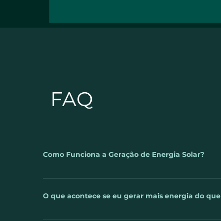
4 COISAS QUE A ENERGIA
SOLAR NÃO FAZ | WB
Energia Solar
FAQ
Como Funciona a Geração de Energia Solar?
A luz do sol é captada pelos painéis fotovoltaicos. 
telhado ou no solo e então, conectados ao inversor.
O que acontece se eu gerar mais energia do qu
sua rede elétrica, assim você poderá usa-lá desde a
energia for consumida, o excedente é lançado na red
Uma das perguntas mais frequentes sobre a energia 