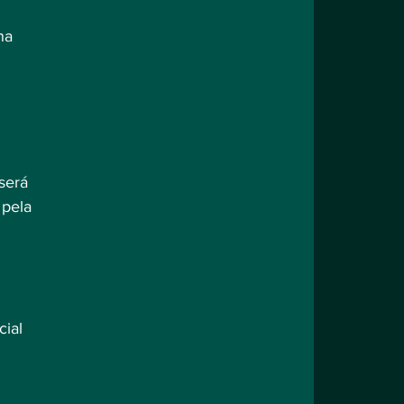
na 
será 
 pela 
 
ial 