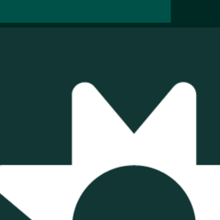
 a energia
duzir os
 negócio |
olar