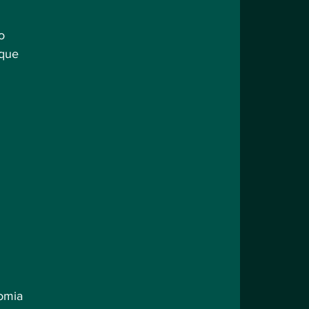
o 
que 
omia 