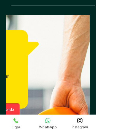
do Painel Solar | WB
Energia Solar
Muitas pessoas se perguntam o que é a
eficiência de um painel solar e cada
vendedor fala uma coisa sobre a eficiência
do painel solar....
Ligar
WhatsApp
Instagram