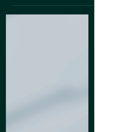
agronegócio é responsável por uma parte
considerável do Produto Interno Bruto (PIB)
brasileiro e...